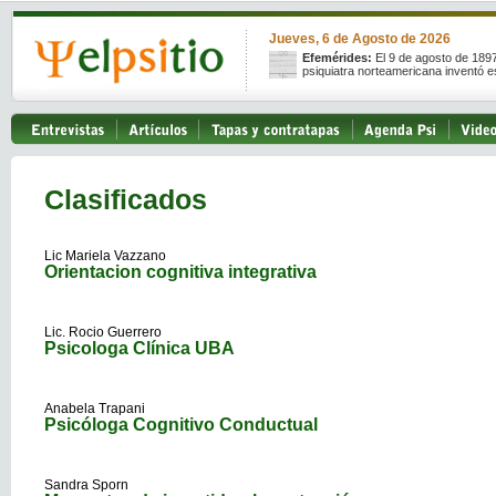
Jueves, 6 de Agosto de 2026
Efemérides:
El 9 de agosto de 189
psiquiatra norteamericana inventó e
Clasificados
Lic Mariela Vazzano
Orientacion cognitiva integrativa
Lic. Rocio Guerrero
Psicologa Clínica UBA
Anabela Trapani
Psicóloga Cognitivo Conductual
Sandra Sporn