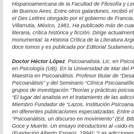
Hispanoamericana de la Facultad de Filosofía y Let
de Buenos Aires. Entre otros galardones, recibió el
et Des Lettres otorgado por el gobierno de Francia,
Villarrutia, México, 1981. Ha publicado más de cuare
literaria, crítica histórica y ficción. Dirige actualme
monumental: la Historia Crítica de la Literatura Ar
doce tomos y es publicada por Editorial Sudameric
Doctor Héctor López
. Psicoanalista. Lic. en Psic
en Psicología (UB). En la Universidad de Mar del Pl
Maestría en Psicoanálisis. Profesor titular de “Desa
Psicoanálisis” y del Seminario “Clínica Psicoanalít
grupos de investigación “Teorías y prácticas psico
“El lugar del analista en el tratamiento de las adic
Miembro Fundador de “Lazos, Institución Psicoanal
en diferentes publicaciones especializadas. Entre ot
“Psicoanálisis, un discurso en movimiento” (Ed. Bib
Goce y Muerte. Un ensayo introductorio al «sido-
(Fundación Alberto Espariz, 1994); “Las adiccione