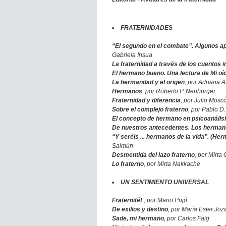
FRATERNIDADES
“El segundo en el combate”. Algunos a
Gabriela Insua
La fraternidad a través de los cuentos i
El hermano bueno. Una lectura de Mi oí
La hermandad y el origen
, por Adriana A
Hermanos
, por Roberto P. Neuburger
Fraternidad y diferencia
, por Julio Mosc
Sobre el complejo fraterno
, por Pablo D
El concepto de hermano en psicoanálisis
De nuestros antecedentes. Los hermano
“Y seréis ... hermanos de la vida”. (He
Salmún
Desmentida del lazo fraterno
, por Mirta
Lo fraterno
, por Mirta Nakkache
UN SENTIMIENTO UNIVERSAL
Fraternité!
, por Mario Pujó
De exilios y destino
, por María Ester Joz
Sade, mi hermano
, por Carlos Faig