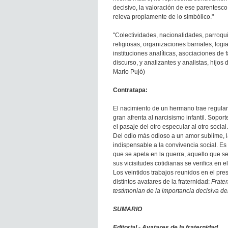
decisivo, la valoración de ese parentesco
releva propiamente de lo simbólico."
"Colectividades, nacionalidades, parroqui
religiosas, organizaciones barriales, logi
instituciones analíticas, asociaciones de
discurso, y analizantes y analistas, hijos 
Mario Pujó)
Contratapa:
El nacimiento de un hermano trae regula
gran afrenta al narcisismo infantil. Soport
el pasaje del otro especular al otro social
Del odio más odioso a un amor sublime, la
indispensable a la convivencia social. Es
que se apela en la guerra, aquello que se
sus vicisitudes cotidianas se verifica en el
Los veintidos trabajos reunidos en el pr
distintos avatares de la fraternidad:
Frate
testimonian de la importancia decisiva del 
SUMARIO
Editorial - Avatares de la fraternidad