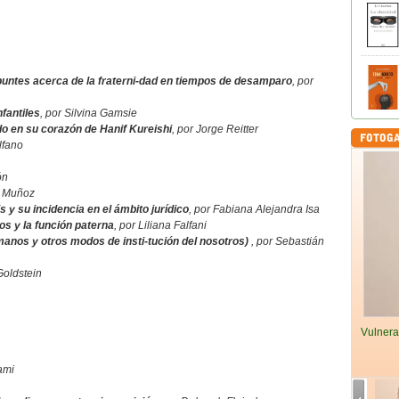
puntes acerca de la fraterni-dad en tiempos de desamparo
, por
nfantiles
, por Silvina Gamsie
do en su corazón de Hanif Kureishi
, por Jorge Reitter
lfano
ón
. Muñoz
 y su incidencia en el ámbito jurídico
, por Fabiana Alejandra Isa
s y la función paterna
, por Liliana Falfani
rmanos y otros modos de insti-tución del nosotros)
, por Sebastián
 Goldstein
Vulnera
ami