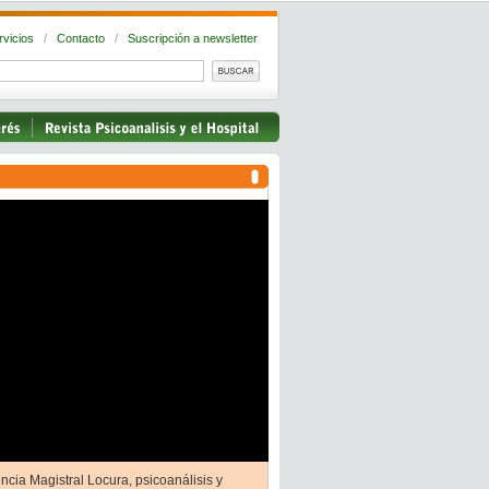
rvicios
/
Contacto
/
Suscripción a newsletter
ncia Magistral Locura, psicoanálisis y