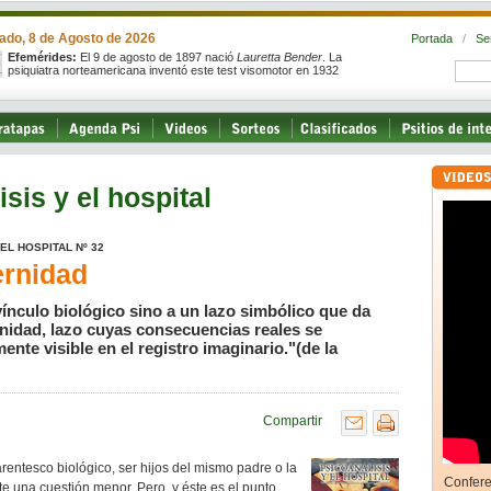
ado, 8 de Agosto de 2026
Portada
/
Se
Efemérides:
El 9 de agosto de 1897 nació
Lauretta Bender
. La
psiquiatra norteamericana inventó este test visomotor en 1932
isis y el hospital
EL HOSPITAL Nº 32
ernidad
vínculo biológico sino a un lazo simbólico que da
nidad, lazo cuyas consecuencias reales se
nte visible en el registro imaginario."(de la
Compartir
arentesco biológico, ser hijos del mismo padre o la
Confere
 una cuestión menor. Pero, y éste es el punto