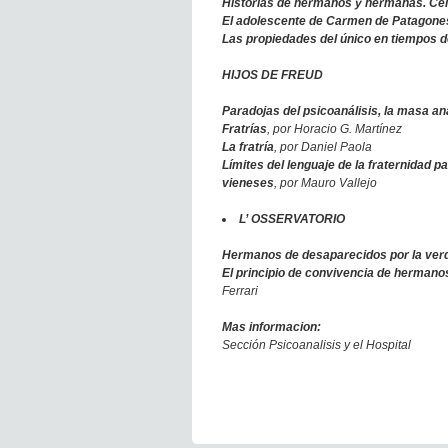
Historias de hermanos y hermanas. Celo
El adolescente de Carmen de Patagones
Las propiedades del único en tiempos d
HIJOS DE FREUD
Paradojas del psicoanálisis, la masa ana
Fratrías
, por Horacio G. Martínez
La fratría
, por Daniel Paola
Límites del lenguaje de la fraternidad pa
vieneses
, por Mauro Vallejo
L’ OSSERVATORIO
Hermanos de desaparecidos por la verda
El principio de convivencia de hermano
Ferrari
Mas informacion:
Sección Psicoanalisis y el Hospital