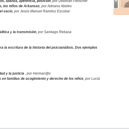
s, alianza, apetencia, posición
, por Deborah Fleischer
, los niños de Arkansas
, por Adriana Abeles
el vacío
, por Jesús Manuel Ramírez Escobar
lítica y la transmisión
, por Santiago Rebasa
ra la escritura de la historia del psicoanálisis. Dos ejemplos
d y la justicia
, por Herman@s
s en familias de acogimiento y derecho de los niños
, por Lucía