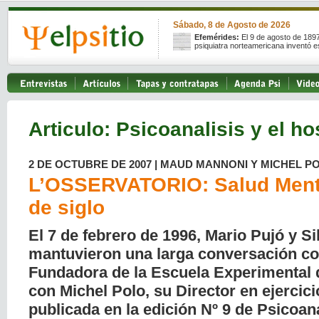
Sábado, 8 de Agosto de 2026
Efemérides:
El 9 de agosto de 189
psiquiatra norteamericana inventó e
Articulo: Psicoanalisis y el ho
2 DE OCTUBRE DE 2007 | MAUD MANNONI Y MICHEL P
L’OSSERVATORIO: Salud Ment
de siglo
El 7 de febrero de 1996, Mario Pujó y S
mantuvieron una larga conversación c
Fundadora de la Escuela Experimental 
con
Michel Polo
, su Director en ejercici
publicada en la edición Nº 9 de Psicoaná